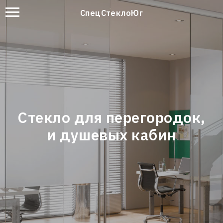
СпецСтеклоЮг
Стекло для перегородок,
и душевых кабин