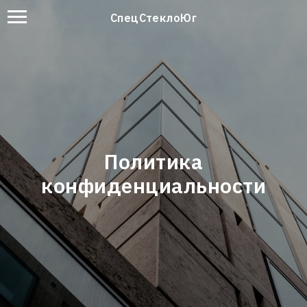
СпецСтеклоЮг
Политика
конфиденциальности