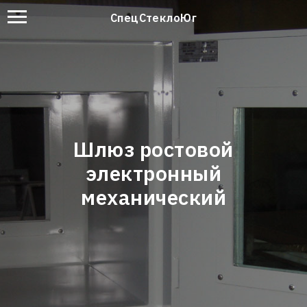
СпецСтеклоЮг
Шлюз ростовой
электронный
механический