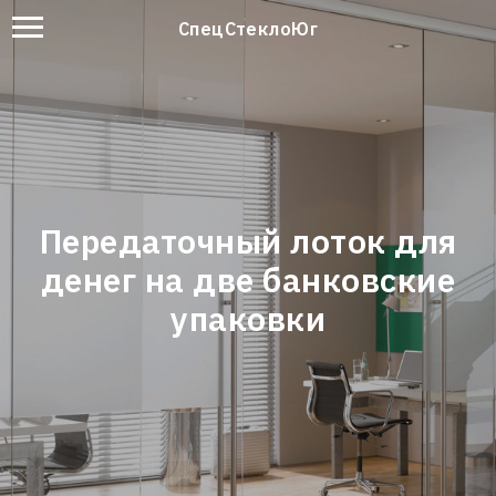
СпецСтеклоЮг
Передаточный лоток для
денег на две банковские
упаковки