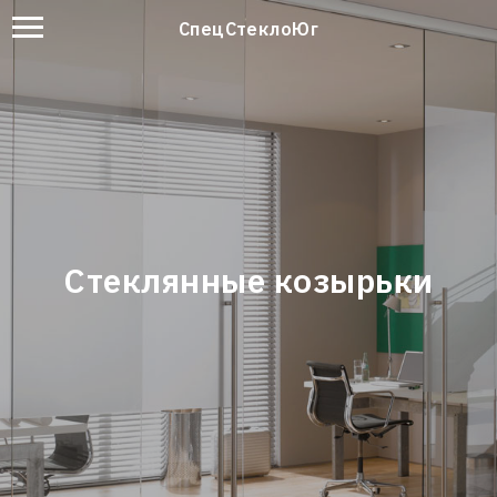
СпецСтеклоЮг
Стеклянные козырьки