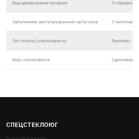
Вид армирования профиля
П-образное
Заполнение светопрозрачной части окна
Стеклопакет
Тип стекла (стеклопакета)
Триплекс
)
Вид стеклопакета
Однокамерн
СПЕЦСТЕКЛОЮГ
© 2020 СпецСтеклоЮг