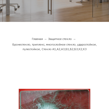
Главная
→
Защитное стекло
→
Бронестекло, триплекс, многослойное стекло, ударостойкое,
АЯ
пулестойкое, Стекло А1,А2,А3,Б1,Б2,Б3,К2,К3